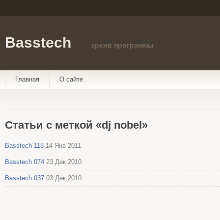
Basstech
архив программы
Главная
О сайте
Статьи с меткой «dj nobel»
Basstech 118
14 Янв 2011
Basstech 074
23 Дек 2010
Basstech 037
03 Дек 2010