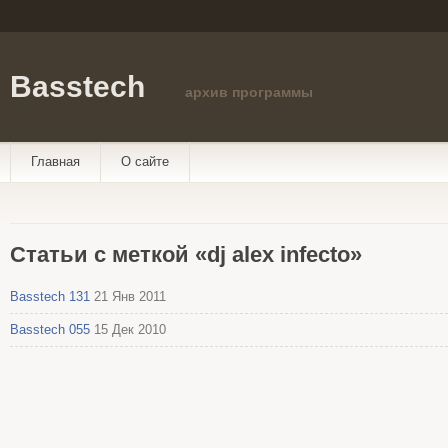
Basstech
архив программы
Главная
О сайте
Статьи с меткой «dj alex infecto»
Basstech 131
21 Янв 2011
Basstech 055
15 Дек 2010