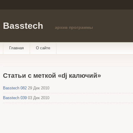
Basstech
архив программы
Главная
О сайте
Статьи с меткой «dj калючий»
Basstech 082
29 Дек 2010
Basstech 039
03 Дек 2010